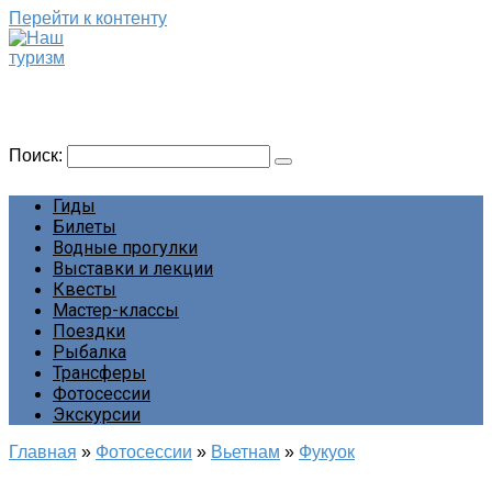
Перейти к контенту
Наш туризм
Сайт о наших путешествиях
Поиск:
Гиды
Билеты
Водные прогулки
Выставки и лекции
Квесты
Мастер-классы
Поездки
Рыбалка
Трансферы
Фотосессии
Экскурсии
Главная
»
Фотосессии
»
Вьетнам
»
Фукуок