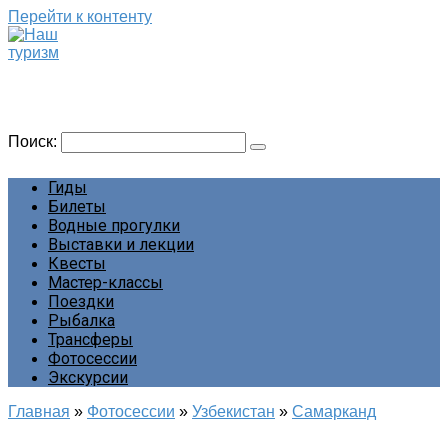
Перейти к контенту
Наш туризм
Сайт о наших путешествиях
Поиск:
Гиды
Билеты
Водные прогулки
Выставки и лекции
Квесты
Мастер-классы
Поездки
Рыбалка
Трансферы
Фотосессии
Экскурсии
Главная
»
Фотосессии
»
Узбекистан
»
Самарканд