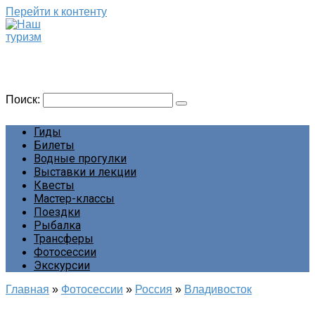
Перейти к контенту
Наш туризм
Сайт о наших путешествиях
Поиск:
Гиды
Билеты
Водные прогулки
Выставки и лекции
Квесты
Мастер-классы
Поездки
Рыбалка
Трансферы
Фотосессии
Экскурсии
Главная
»
Фотосессии
»
Россия
»
Владивосток