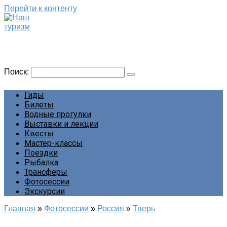
Перейти к контенту
Наш туризм
Сайт о наших путешествиях
Поиск:
Гиды
Билеты
Водные прогулки
Выставки и лекции
Квесты
Мастер-классы
Поездки
Рыбалка
Трансферы
Фотосессии
Экскурсии
Главная
»
Фотосессии
»
Россия
»
Тверь