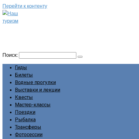
Перейти к контенту
Наш туризм
Сайт о наших путешествиях
Поиск:
Гиды
Билеты
Водные прогулки
Выставки и лекции
Квесты
Мастер-классы
Поездки
Рыбалка
Трансферы
Фотосессии