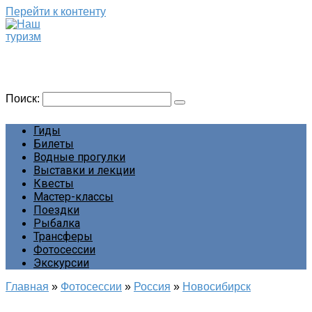
Перейти к контенту
Наш туризм
Сайт о наших путешествиях
Поиск:
Гиды
Билеты
Водные прогулки
Выставки и лекции
Квесты
Мастер-классы
Поездки
Рыбалка
Трансферы
Фотосессии
Экскурсии
Главная
»
Фотосессии
»
Россия
»
Новосибирск