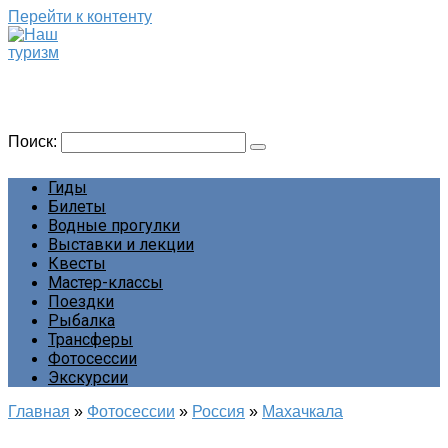
Перейти к контенту
Наш туризм
Сайт о наших путешествиях
Поиск:
Гиды
Билеты
Водные прогулки
Выставки и лекции
Квесты
Мастер-классы
Поездки
Рыбалка
Трансферы
Фотосессии
Экскурсии
Главная
»
Фотосессии
»
Россия
»
Махачкала