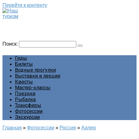
Перейти к контенту
Наш туризм
Сайт о наших путешествиях
Поиск:
Гиды
Билеты
Водные прогулки
Выставки и лекции
Квесты
Мастер-классы
Поездки
Рыбалка
Трансферы
Фотосессии
Экскурсии
Главная
»
Фотосессии
»
Россия
»
Адлер