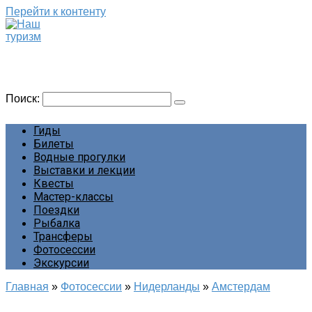
Перейти к контенту
Наш туризм
Сайт о наших путешествиях
Поиск:
Гиды
Билеты
Водные прогулки
Выставки и лекции
Квесты
Мастер-классы
Поездки
Рыбалка
Трансферы
Фотосессии
Экскурсии
Главная
»
Фотосессии
»
Нидерланды
»
Амстердам