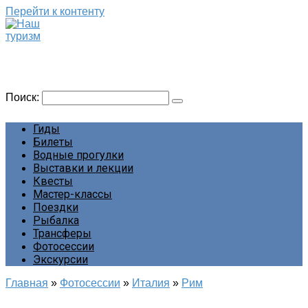
Перейти к контенту
Наш туризм
Сайт о наших путешествиях
Поиск:
Гиды
Билеты
Водные прогулки
Выставки и лекции
Квесты
Мастер-классы
Поездки
Рыбалка
Трансферы
Фотосессии
Экскурсии
Главная
»
Фотосессии
»
Италия
»
Рим