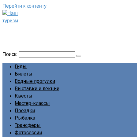
Перейти к контенту
Наш туризм
Сайт о наших путешествиях
Поиск:
Гиды
Билеты
Водные прогулки
Выставки и лекции
Квесты
Мастер-классы
Поездки
Рыбалка
Трансферы
Фотосессии