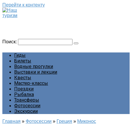
Перейти к контенту
Наш туризм
Сайт о наших путешествиях
Поиск:
Гиды
Билеты
Водные прогулки
Выставки и лекции
Квесты
Мастер-классы
Поездки
Рыбалка
Трансферы
Фотосессии
Экскурсии
Главная
»
Фотосессии
»
Греция
»
Миконос