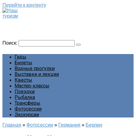
Перейти к контенту
Наш туризм
Сайт о наших путешествиях
Поиск:
Гиды
Билеты
Водные прогулки
Выставки и лекции
Квесты
Мастер-классы
Поездки
Рыбалка
Трансферы
Фотосессии
Экскурсии
Главная
»
Фотосессии
»
Германия
»
Берлин