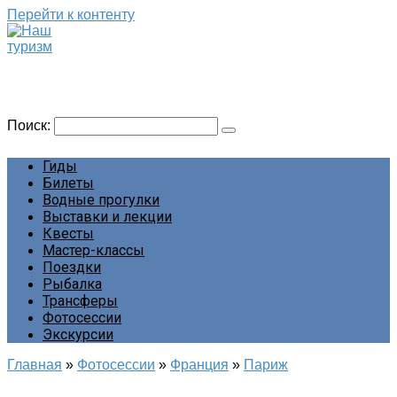
Перейти к контенту
Наш туризм
Сайт о наших путешествиях
Поиск:
Гиды
Билеты
Водные прогулки
Выставки и лекции
Квесты
Мастер-классы
Поездки
Рыбалка
Трансферы
Фотосессии
Экскурсии
Главная
»
Фотосессии
»
Франция
»
Париж