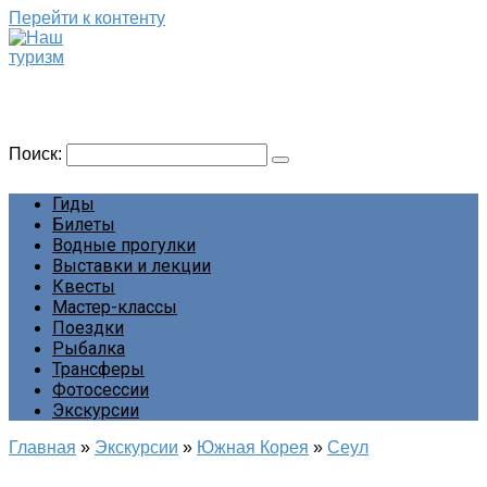
Перейти к контенту
Наш туризм
Сайт о наших путешествиях
Поиск:
Гиды
Билеты
Водные прогулки
Выставки и лекции
Квесты
Мастер-классы
Поездки
Рыбалка
Трансферы
Фотосессии
Экскурсии
Главная
»
Экскурсии
»
Южная Корея
»
Сеул