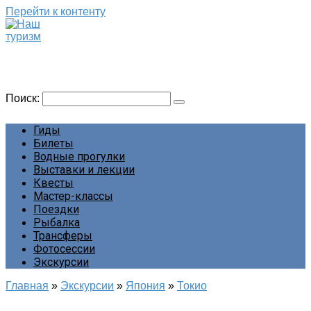
Перейти к контенту
Наш туризм
Сайт о наших путешествиях
Поиск:
Гиды
Билеты
Водные прогулки
Выставки и лекции
Квесты
Мастер-классы
Поездки
Рыбалка
Трансферы
Фотосессии
Экскурсии
Главная
»
Экскурсии
»
Япония
»
Токио