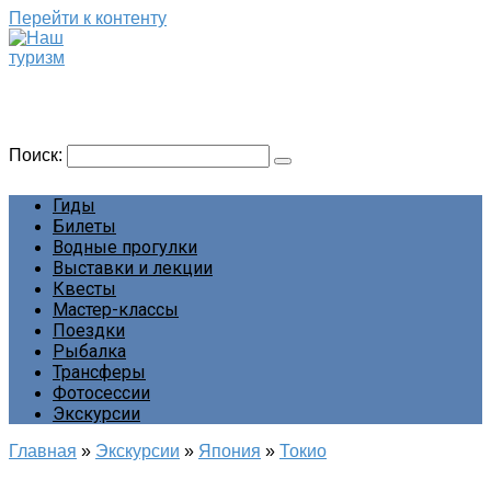
Перейти к контенту
Наш туризм
Сайт о наших путешествиях
Поиск:
Гиды
Билеты
Водные прогулки
Выставки и лекции
Квесты
Мастер-классы
Поездки
Рыбалка
Трансферы
Фотосессии
Экскурсии
Главная
»
Экскурсии
»
Япония
»
Токио