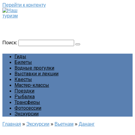
Перейти к контенту
Наш туризм
Сайт о наших путешествиях
Поиск:
Гиды
Билеты
Водные прогулки
Выставки и лекции
Квесты
Мастер-классы
Поездки
Рыбалка
Трансферы
Фотосессии
Экскурсии
Главная
»
Экскурсии
»
Вьетнам
»
Дананг