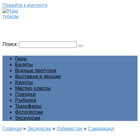
Перейти к контенту
Наш туризм
Сайт о наших путешествиях
Поиск:
Гиды
Билеты
Водные прогулки
Выставки и лекции
Квесты
Мастер-классы
Поездки
Рыбалка
Трансферы
Фотосессии
Экскурсии
Главная
»
Экскурсии
»
Узбекистан
»
Самарканд