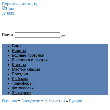
Перейти к контенту
Наш туризм
Сайт о наших путешествиях
Поиск:
Гиды
Билеты
Водные прогулки
Выставки и лекции
Квесты
Мастер-классы
Поездки
Рыбалка
Трансферы
Фотосессии
Экскурсии
Главная
»
Экскурсии
»
Узбекистан
»
Бухара