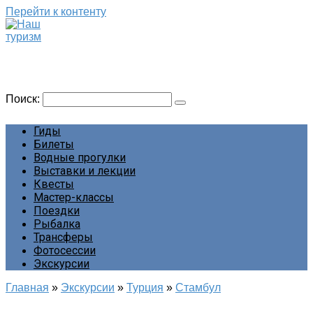
Перейти к контенту
Наш туризм
Сайт о наших путешествиях
Поиск:
Гиды
Билеты
Водные прогулки
Выставки и лекции
Квесты
Мастер-классы
Поездки
Рыбалка
Трансферы
Фотосессии
Экскурсии
Главная
»
Экскурсии
»
Турция
»
Стамбул