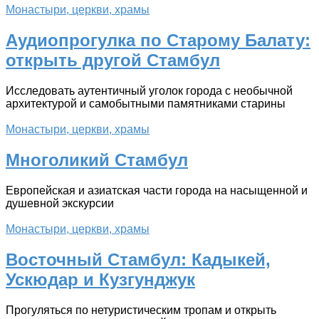
Монастыри, церкви, храмы
Аудиопрогулка по Старому Балату:
открыть другой Стамбул
Исследовать аутентичный уголок города с необычной
архитектурой и самобытными памятниками старины
Монастыри, церкви, храмы
Многоликий Стамбул
Европейская и азиатская части города на насыщенной и
душевной экскурсии
Монастыри, церкви, храмы
Восточный Стамбул: Кадыкей,
Ускюдар и Кузгунджук
Прогуляться по нетуристическим тропам и открыть