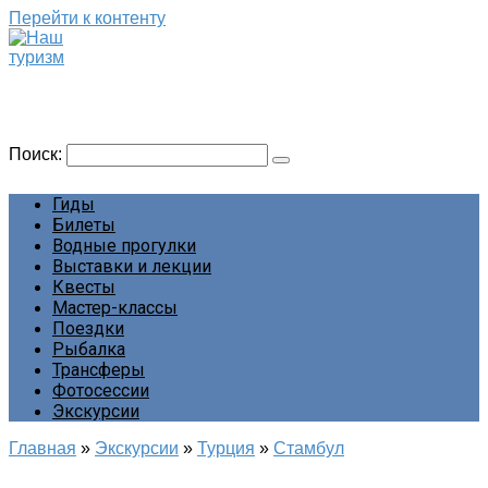
Перейти к контенту
Наш туризм
Сайт о наших путешествиях
Поиск:
Гиды
Билеты
Водные прогулки
Выставки и лекции
Квесты
Мастер-классы
Поездки
Рыбалка
Трансферы
Фотосессии
Экскурсии
Главная
»
Экскурсии
»
Турция
»
Стамбул