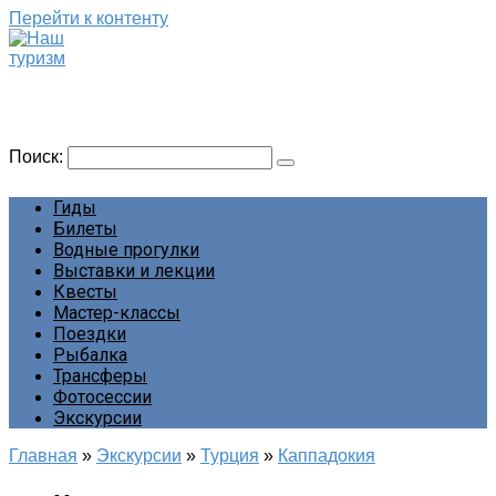
Перейти к контенту
Наш туризм
Сайт о наших путешествиях
Поиск:
Гиды
Билеты
Водные прогулки
Выставки и лекции
Квесты
Мастер-классы
Поездки
Рыбалка
Трансферы
Фотосессии
Экскурсии
Главная
»
Экскурсии
»
Турция
»
Каппадокия