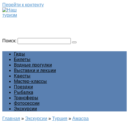
Перейти к контенту
Наш туризм
Сайт о наших путешествиях
Поиск:
Гиды
Билеты
Водные прогулки
Выставки и лекции
Квесты
Мастер-классы
Поездки
Рыбалка
Трансферы
Фотосессии
Экскурсии
Главная
»
Экскурсии
»
Турция
»
Амасра