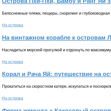
Острова Пхи-Пхи, Бамбу и Ранг Яй з
Белоснежные пляжи, пещеры, снорклинг и глубоководная
На острова
На винтажном корабле к островам 
Насладиться морской прогулкой и отдохнуть по максимуму
На острова
Корал и Рача Яй: путешествие на о
Прокатиться на скоростном катере, искупаться и посноркл
На острова
Ферма жемчуга + Кокосовый остров 