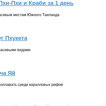
Пхи-Пхи и Краби за 1 день
асивым местам Южного Таиланда
г Пхукета
красивыми видами
ача Яй
 поплавать среди коралловых рифов