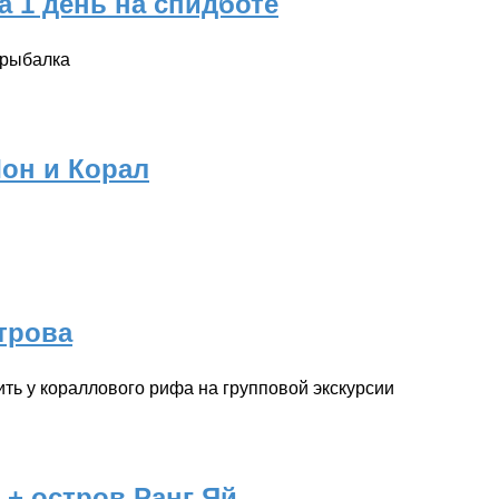
а 1 день на спидботе
 рыбалка
Лон и Корал
строва
ить у кораллового рифа на групповой экскурсии
+ остров Ранг Яй