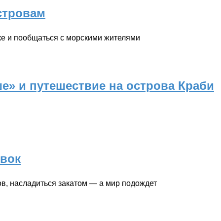
стровам
ке и пообщаться с морскими жителями
е» и путешествие на острова Краби
овок
ов, насладиться закатом — а мир подождет