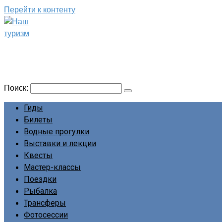
Перейти к контенту
Наш туризм
Сайт о наших путешествиях
Поиск:
Гиды
Билеты
Водные прогулки
Выставки и лекции
Квесты
Мастер-классы
Поездки
Рыбалка
Трансферы
Фотосессии