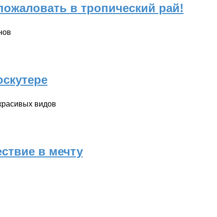
 пожаловать в тропический рай!
нов
оскутере
красивых видов
ествие в мечту