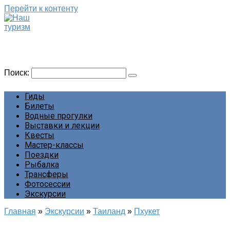
Перейти к контенту
Наш туризм
Сайт о наших путешествиях
Поиск:
Гиды
Билеты
Водные прогулки
Выставки и лекции
Квесты
Мастер-классы
Поездки
Рыбалка
Трансферы
Фотосессии
Экскурсии
Главная
»
Экскурсии
»
Таиланд
»
Пхукет