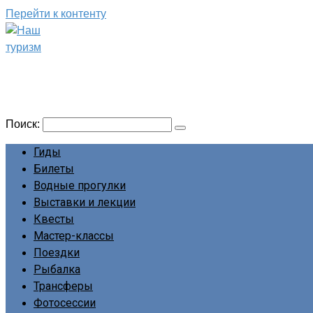
Перейти к контенту
Наш туризм
Сайт о наших путешествиях
Поиск:
Гиды
Билеты
Водные прогулки
Выставки и лекции
Квесты
Мастер-классы
Поездки
Рыбалка
Трансферы
Фотосессии