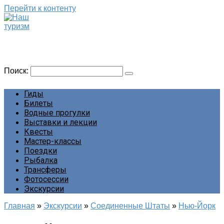
Перейти к контенту
Наш туризм
Сайт о наших путешествиях
Поиск:
Гиды
Билеты
Водные прогулки
Выставки и лекции
Квесты
Мастер-классы
Поездки
Рыбалка
Трансферы
Фотосессии
Экскурсии
Главная
»
Экскурсии
»
Соединенные Штаты
»
Нью-Йорк