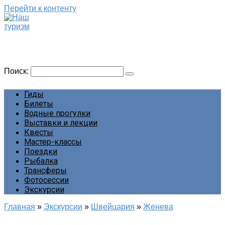
Перейти к контенту
Наш туризм
Сайт о наших путешествиях
Поиск:
Гиды
Билеты
Водные прогулки
Выставки и лекции
Квесты
Мастер-классы
Поездки
Рыбалка
Трансферы
Фотосессии
Экскурсии
Главная
»
Экскурсии
»
Швейцария
»
Женева