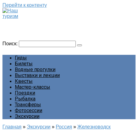
Перейти к контенту
Наш туризм
Сайт о наших путешествиях
Поиск:
Гиды
Билеты
Водные прогулки
Выставки и лекции
Квесты
Мастер-классы
Поездки
Рыбалка
Трансферы
Фотосессии
Экскурсии
Главная
»
Экскурсии
»
Россия
»
Железноводск