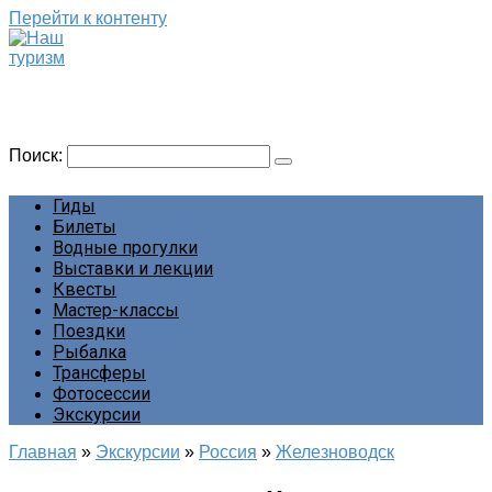
Перейти к контенту
Наш туризм
Сайт о наших путешествиях
Поиск:
Гиды
Билеты
Водные прогулки
Выставки и лекции
Квесты
Мастер-классы
Поездки
Рыбалка
Трансферы
Фотосессии
Экскурсии
Главная
»
Экскурсии
»
Россия
»
Железноводск