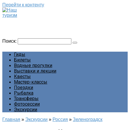
Перейти к контенту
Наш туризм
Сайт о наших путешествиях
Поиск:
Гиды
Билеты
Водные прогулки
Выставки и лекции
Квесты
Мастер-классы
Поездки
Рыбалка
Трансферы
Фотосессии
Экскурсии
Главная
»
Экскурсии
»
Россия
»
Зеленоградск