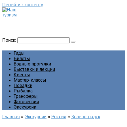
Перейти к контенту
Наш туризм
Сайт о наших путешествиях
Поиск:
Гиды
Билеты
Водные прогулки
Выставки и лекции
Квесты
Мастер-классы
Поездки
Рыбалка
Трансферы
Фотосессии
Экскурсии
Главная
»
Экскурсии
»
Россия
»
Зеленоградск