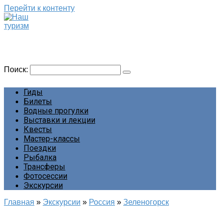
Перейти к контенту
Наш туризм
Сайт о наших путешествиях
Поиск:
Гиды
Билеты
Водные прогулки
Выставки и лекции
Квесты
Мастер-классы
Поездки
Рыбалка
Трансферы
Фотосессии
Экскурсии
Главная
»
Экскурсии
»
Россия
»
Зеленогорск