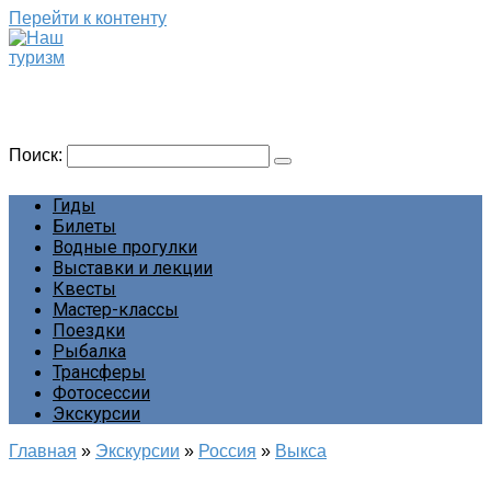
Перейти к контенту
Наш туризм
Сайт о наших путешествиях
Поиск:
Гиды
Билеты
Водные прогулки
Выставки и лекции
Квесты
Мастер-классы
Поездки
Рыбалка
Трансферы
Фотосессии
Экскурсии
Главная
»
Экскурсии
»
Россия
»
Выкса