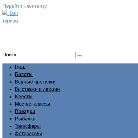
Перейти к контенту
Наш туризм
Сайт о наших путешествиях
Поиск:
Гиды
Билеты
Водные прогулки
Выставки и лекции
Квесты
Мастер-классы
Поездки
Рыбалка
Трансферы
Фотосессии