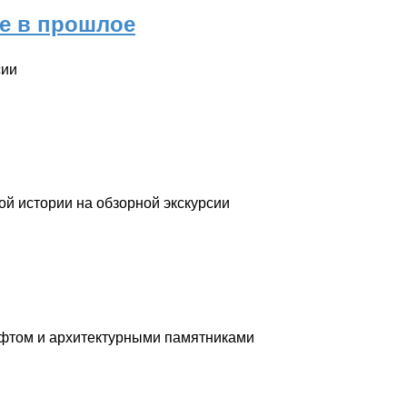
ие в прошлое
сии
той истории на обзорной экскурсии
афтом и архитектурными памятниками