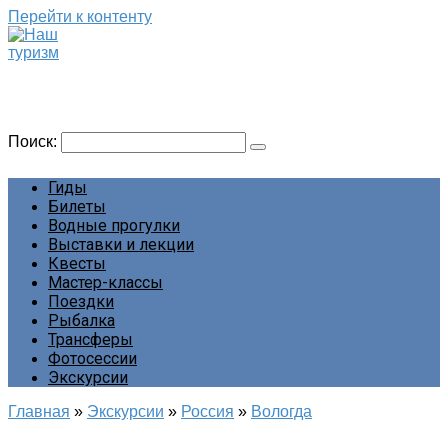
Перейти к контенту
Наш туризм
Сайт о наших путешествиях
Поиск:
Гиды
Билеты
Водные прогулки
Выставки и лекции
Квесты
Мастер-классы
Поездки
Рыбалка
Трансферы
Фотосессии
Экскурсии
Главная
»
Экскурсии
»
Россия
»
Вологда