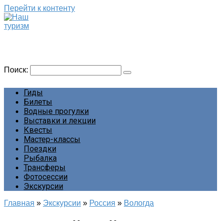
Перейти к контенту
Наш туризм
Сайт о наших путешествиях
Поиск:
Гиды
Билеты
Водные прогулки
Выставки и лекции
Квесты
Мастер-классы
Поездки
Рыбалка
Трансферы
Фотосессии
Экскурсии
Главная
»
Экскурсии
»
Россия
»
Вологда