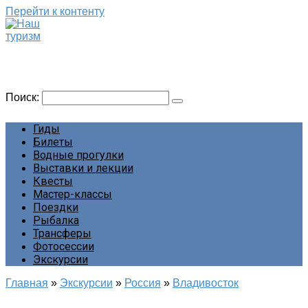
Перейти к контенту
Наш туризм
Сайт о наших путешествиях
Поиск:
Гиды
Билеты
Водные прогулки
Выставки и лекции
Квесты
Мастер-классы
Поездки
Рыбалка
Трансферы
Фотосессии
Экскурсии
Главная
»
Экскурсии
»
Россия
»
Владивосток