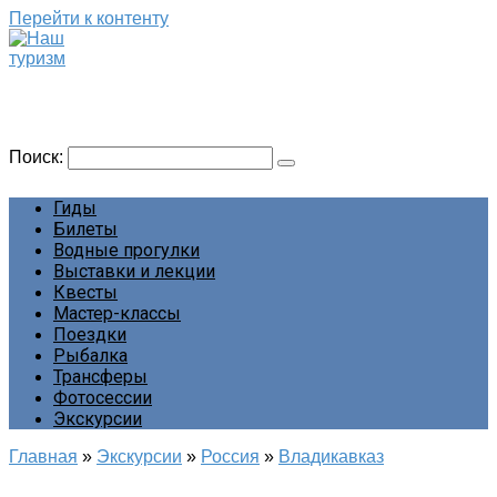
Перейти к контенту
Наш туризм
Сайт о наших путешествиях
Поиск:
Гиды
Билеты
Водные прогулки
Выставки и лекции
Квесты
Мастер-классы
Поездки
Рыбалка
Трансферы
Фотосессии
Экскурсии
Главная
»
Экскурсии
»
Россия
»
Владикавказ