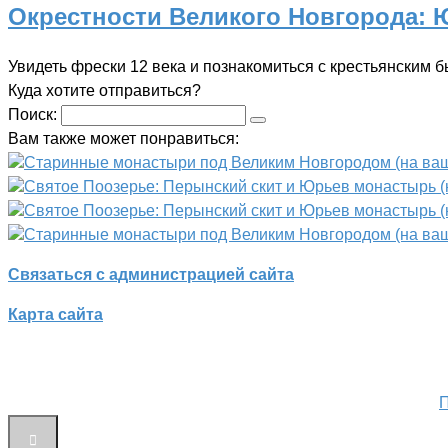
Окрестности Великого Новгорода:
Увидеть фрески 12 века и познакомиться с крестьянским 
Куда хотите отправиться?
Поиск:
Вам также может понравиться:
Старинные монастыри под Великим Новгородом (на ва
Святое Поозерье: Перынский скит и Юрьев монастырь (
Святое Поозерье: Перынский скит и Юрьев монастырь (
Старинные монастыри под Великим Новгородом (на ва
Связаться с администрацией сайта
Карта сайта
П