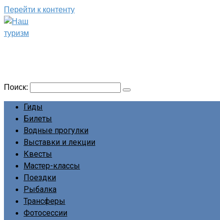
Перейти к контенту
Наш туризм
Сайт о наших путешествиях
Поиск:
Гиды
Билеты
Водные прогулки
Выставки и лекции
Квесты
Мастер-классы
Поездки
Рыбалка
Трансферы
Фотосессии