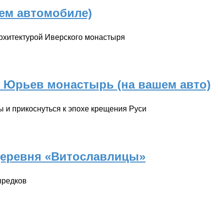
шем автомобиле)
архитектурой Иверского монастыря
и Юрьев монастырь (на вашем авто)
 и прикоснуться к эпохе крещения Руси
деревня «Витославлицы»
предков