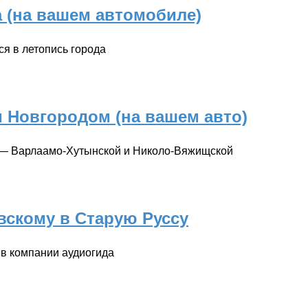
 (на вашем автомобиле)
ся в летопись города
 Новгородом (на вашем авто)
й — Варлаамо-Хутынской и Николо-Вяжищской
вскому в Старую Руссу
 в компании аудиогида