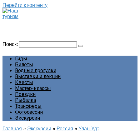
Перейти к контенту
Наш туризм
Сайт о наших путешествиях
Поиск:
Гиды
Билеты
Водные прогулки
Выставки и лекции
Квесты
Мастер-классы
Поездки
Рыбалка
Трансферы
Фотосессии
Экскурсии
Главная
»
Экскурсии
»
Россия
»
Улан-Удэ