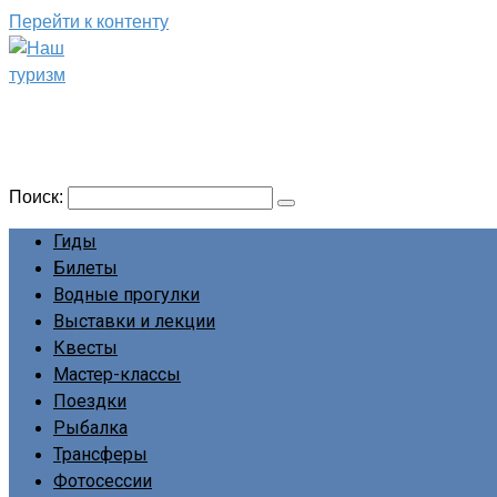
Перейти к контенту
Наш туризм
Сайт о наших путешествиях
Поиск:
Гиды
Билеты
Водные прогулки
Выставки и лекции
Квесты
Мастер-классы
Поездки
Рыбалка
Трансферы
Фотосессии