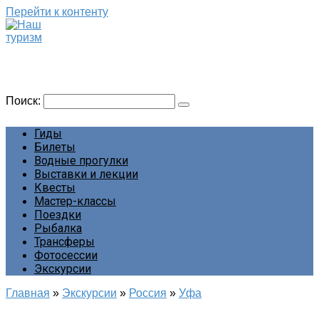
Перейти к контенту
Наш туризм
Сайт о наших путешествиях
Поиск:
Гиды
Билеты
Водные прогулки
Выставки и лекции
Квесты
Мастер-классы
Поездки
Рыбалка
Трансферы
Фотосессии
Экскурсии
Главная
»
Экскурсии
»
Россия
»
Уфа