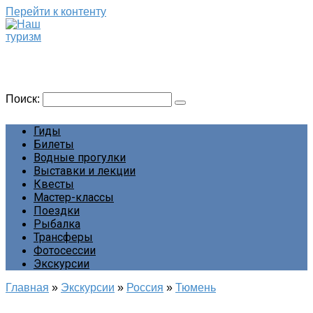
Перейти к контенту
Наш туризм
Сайт о наших путешествиях
Поиск:
Гиды
Билеты
Водные прогулки
Выставки и лекции
Квесты
Мастер-классы
Поездки
Рыбалка
Трансферы
Фотосессии
Экскурсии
Главная
»
Экскурсии
»
Россия
»
Тюмень