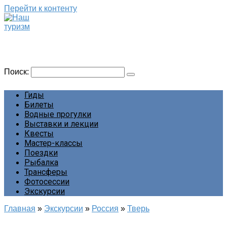
Перейти к контенту
Наш туризм
Сайт о наших путешествиях
Поиск:
Гиды
Билеты
Водные прогулки
Выставки и лекции
Квесты
Мастер-классы
Поездки
Рыбалка
Трансферы
Фотосессии
Экскурсии
Главная
»
Экскурсии
»
Россия
»
Тверь