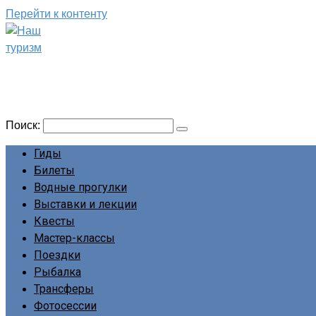
Перейти к контенту
Наш туризм
Сайт о наших путешествиях
Поиск:
Гиды
Билеты
Водные прогулки
Выставки и лекции
Квесты
Мастер-классы
Поездки
Рыбалка
Трансферы
Фотосессии