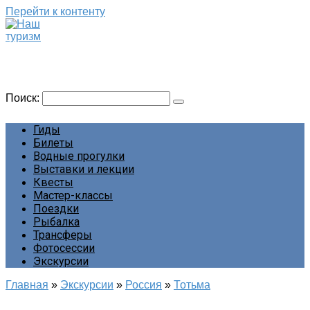
Перейти к контенту
Наш туризм
Сайт о наших путешествиях
Поиск:
Гиды
Билеты
Водные прогулки
Выставки и лекции
Квесты
Мастер-классы
Поездки
Рыбалка
Трансферы
Фотосессии
Экскурсии
Главная
»
Экскурсии
»
Россия
»
Тотьма