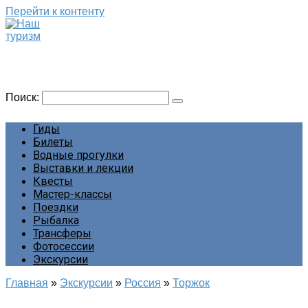
Перейти к контенту
Наш туризм
Сайт о наших путешествиях
Поиск:
Гиды
Билеты
Водные прогулки
Выставки и лекции
Квесты
Мастер-классы
Поездки
Рыбалка
Трансферы
Фотосессии
Экскурсии
Главная
»
Экскурсии
»
Россия
»
Торжок