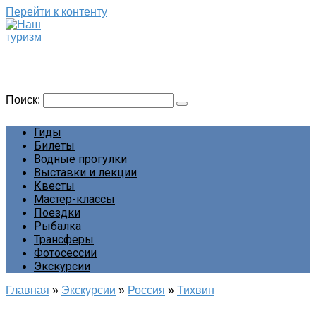
Перейти к контенту
Наш туризм
Сайт о наших путешествиях
Поиск:
Гиды
Билеты
Водные прогулки
Выставки и лекции
Квесты
Мастер-классы
Поездки
Рыбалка
Трансферы
Фотосессии
Экскурсии
Главная
»
Экскурсии
»
Россия
»
Тихвин